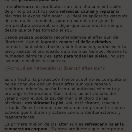
Los
aftersun
son productos con una alta concentración
de principios activos para
refrescar, calmar y reparar
la
piel tras la exposición solar. Lo ideal es aplicarlos después
de una ducha templada, para no cambiar de golpe la
temperatura corporal, sin dejar que pase mucho tiempo
desde que te has tomado el sol.
Desde Belleza Solidaria recomendamos el after sun de
Biotherm. Con él lograrás
reparar el daño oxidativo,
combatir la deshidratación y la inflamación, embellecer tu
piel y realzar el bronceado durante más tiempo. Retiene la
humedad dérmica y es
apto para todas las pieles,
incluso
las más sensibles y reactivas.
¿Por qué es necesario utilizar un after sun?
Es un hecho: la protección frente al sol no es completa si
no se concluye con un buen after sun que repare y
rehidrate. Además, actúa frente al antienvejecimiento y
prolonga el bronceado. Casi todas las actividades del
verano -con el sol, la sal del mar o el cloro de las
piscinas-
deshidratan la piel
. Así, está tirante, reseca e
irritada. De este modo,
necesitamos un producto rico en
activos que hidraten y actúen como antiinflamatorios y
regeneradores.
La primera misión de los after sun es
refrescar y bajar la
temperatura corporal
. Existen productos que incorporan