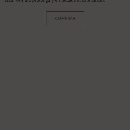
esta fórmula prolonga y embellece el bronceado.
COMPRAR