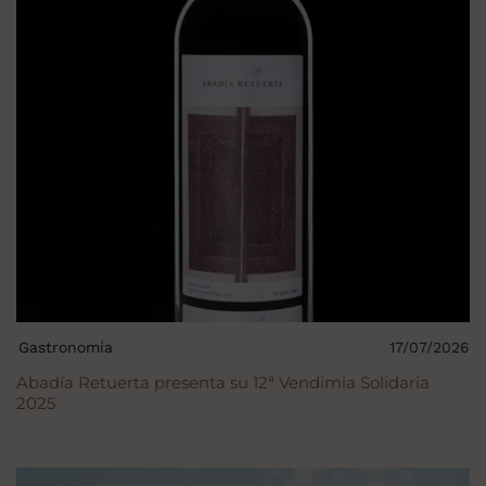
Gastronomía
17/07/2026
Abadía Retuerta presenta su 12ª Vendimia Solidaria
2025