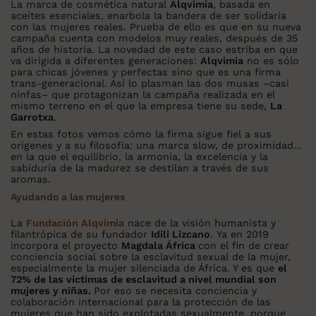
La marca de cosmética natural
Alqvimia
, basada en
aceites esenciales, enarbola la bandera de ser solidaria
con las mujeres reales. Prueba de ello es que en su nueva
campaña cuenta con modelos muy reales, después de 35
años de historia. La novedad de este caso estriba en que
va dirigida a diferentes generaciones:
Alqvimia
no es sólo
para chicas jóvenes y perfectas sino que es una firma
trans-generacional. Así lo plasman las dos musas –casi
ninfas– que protagonizan la campaña realizada en el
mismo terreno en el que la empresa tiene su sede,
La
Garrotxa
.
En estas fotos vemos cómo la firma sigue fiel a sus
orígenes y a su filosofía: una marca slow, de proximidad…
en la que el equilibrio, la armonía, la excelencia y la
sabiduría de la madurez se destilan a través de sus
aromas.
Ayudando a las mujeres
La
Fundación Alqvimia
nace de la visión humanista y
filantrópica de su fundador
Idili Lizcano
. Ya en 2019
incorpora el proyecto
Magdala África
con el fin de crear
conciencia social sobre la esclavitud sexual de la mujer,
especialmente la mujer silenciada de África. Y es que
el
72% de las víctimas de esclavitud a nivel mundial son
mujeres y niñas.
Por eso se necesita conciencia y
colaboración internacional para la protección de las
mujeres que han sido explotadas sexualmente, porque