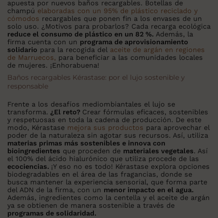
apuesta por nuevos baños recargables. Botellas de
champú
elaboradas con un 95% de plástico reciclado y
cómodos
recargables que ponen fin a los envases de un
solo uso. ¿Motivos para probarlos? Cada recarga ecológica
reduce el consumo de plástico en un 82 %.
Además, la
firma cuenta con un
programa de aprovisionamiento
solidario
para la recogida del
aceite de argán en regiones
de Marruecos,
para beneficiar a las comunidades locales
de mujeres. ¡Enhorabuena!
Baños recargables Kérastase: por el lujo sostenible y
responsable
Frente a los desafíos mediombiantales el lujo se
transforma.
¿El reto?
Crear fórmulas eficaces, sostenibles
y respetuosas en toda la cadena de producción. De este
modo, Kérastase
mejora sus productos
para aprovechar el
poder de la naturaleza sin agotar sus recursos. Así, utiliza
materias primas más sostenibles e innova con
bioingredientes
que proceden de
materiales vegetales
. Así
el 100% del ácido hialurónico que utiliza procede de las
ecociencias.
¡Y eso no es todo! Kérastase explora opciones
biodegradables en el área de las fragancias, donde se
busca mantener la experiencia sensorial, que forma parte
del ADN de la firma, con un
menor impacto en el agua.
Además, ingredientes como la centella y el aceite de argán
ya se obtienen de manera sostenible a través de
programas de solidaridad.