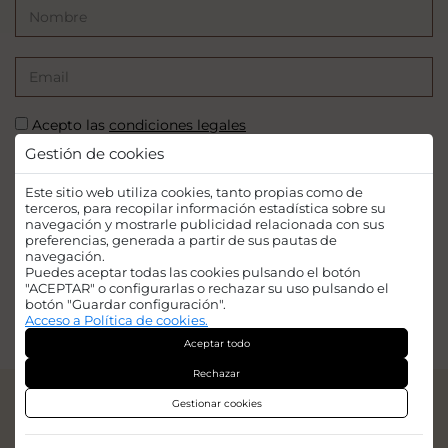
Acepto las
condiciones legales
Gestión de cookies
SUSCRIBIRSE
Este sitio web utiliza cookies, tanto propias como de
terceros, para recopilar información estadística sobre su
navegación y mostrarle publicidad relacionada con sus
preferencias, generada a partir de sus pautas de
navegación.
Puedes aceptar todas las cookies pulsando el botón
Financiado por la Unión Europea - NextGenerationEU. Sin embargo, los
"ACEPTAR" o configurarlas o rechazar su uso pulsando el
puntos de vista y las opiniones expresadas son únicamente los del autor o
botón "Guardar configuración".
autores y no reflejan necesariamente los de la Unión Europea o la Comisión
Acceso a Política de cookies.
Europea. Ni la Unión Europea ni la Comisión Europea pueden ser
Aceptar todo
consideradas responsables de las mismas.
Rechazar
© 2026
Iridian Web Engine
Gestionar cookies
Aviso legal