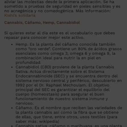
aliviar las molestias desde la primera aplicación. Se ha
sometido a pruebas de seguridad en pieles sensibles y es
no acnegénica y no comedogénica. Más información:
Kiehl's solidaria
Cannabis, Cáñamo, Hemp, Cannabidiol
Si quieres estar al día este es el vocabulario que debes
repasar para conocer mejor este activo.
Hemp.
Es la planta del cáñamo conocida también
como “oro verde”. Contiene un
80% de ácidos grasos
esenciales
como omega 3, omega 6 y omega 9, la
combinación ideal para
nutrir la en piel en
profundidad
.
Cannabidiol (CBD)
proviene de la planta Cannabis
Sativa. Actúa directamente sobre el Sistema
Endocannabinoide (SEC) y se encuentra dentro del
sistema nervioso central y periférico, descubierto en
1992 por el Dr. Raphael Mechoulam. El objetivo
principal del SEC es garantizar el equilibrio del
cuerpo (homeostasis) para
asegurar el buen
funcionamiento
de nuestro
sistema inmune y
nervioso
.
Cáñamo
. Es el nombre que reciben las variedades de
la planta cannabis
así como la fibra que se obtiene
de ellas,
que tiene, entre otros, usos textiles (para
saber más:
wikipedia
)
Cannabis sativa, cáñamo o marihuana. es una planta