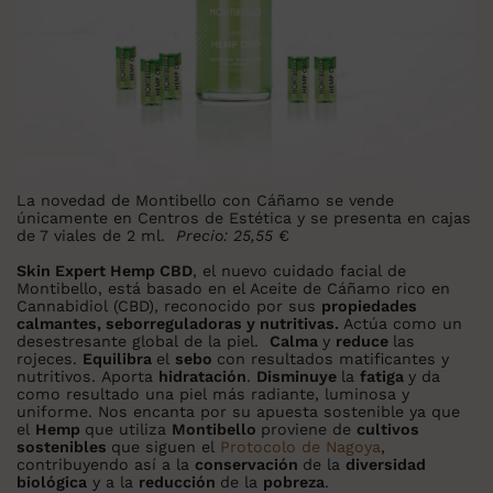
La novedad de Montibello con Cáñamo se vende
únicamente en Centros de Estética y se presenta en cajas
de 7 viales de 2 ml.
Precio: 25,55
€
Skin Expert Hemp CBD
, el nuevo cuidado facial de
Montibello, está basado en el Aceite de Cáñamo rico en
Cannabidiol (CBD), reconocido por sus
propiedades
calmantes, seborreguladoras y nutritivas.
Actúa como un
desestresante global de la piel.
Calma
y
reduce
las
rojeces.
Equilibra
el
sebo
con resultados matificantes y
nutritivos. Aporta
hidratación
.
Disminuye
la
fatiga
y da
como resultado una piel más radiante, luminosa y
uniforme. Nos encanta por su apuesta sostenible ya que
el
Hemp
que utiliza
Montibello
proviene de
cultivos
sostenibles
que siguen el
Protocolo de Nagoya
,
contribuyendo así a la
conservación
de la
diversidad
biológica
y a la
reducción
de la
pobreza
.