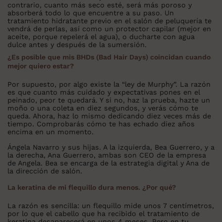
contrario, cuanto más seco esté, será más poroso y
absorberá todo lo que encuentre a su paso. Un
tratamiento hidratante previo en el salón de peluquería te
vendrá de perlas, así como un protector capilar (mejor en
aceite, porque repelerá el agua), o ducharte con agua
dulce antes y después de la sumersión.
¿Es posible que mis BHDs (Bad Hair Days) coincidan cuando
mejor quiero estar?
Por supuesto, por algo existe la “ley de Murphy”. La razón
es que cuanto más cuidado y expectativas pones en el
peinado, peor te quedará. Y si no, haz la prueba, hazte un
moño o una coleta en diez segundos, y verás cómo te
queda. Ahora, haz lo mismo dedicando diez veces más de
tiempo. Comprobarás cómo te has echado diez años
encima en un momento.
Ángela Navarro y sus hijas. A la izquierda, Bea Guerrero, y a
la derecha, Ana Guerrero, ambas son CEO de la empresa
de Angela. Bea se encarga de la estrategia digital y Ana de
la dirección de salón.
La keratina de mi flequillo dura menos. ¿Por qué?
La razón es sencilla: un flequillo mide unos 7 centímetros,
por lo que el cabello que ha recibido el tratamiento de
keratina desaparecerá en unos 4 meses. Pero en tu