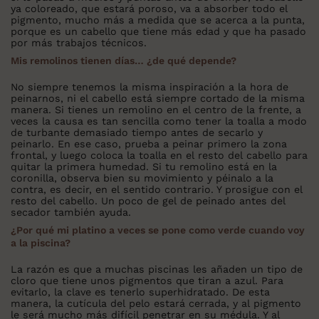
ya coloreado, que estará poroso, va a absorber todo el
pigmento, mucho más a medida que se acerca a la punta,
porque es un cabello que tiene más edad y que ha pasado
por más trabajos técnicos.
Mis remolinos tienen días… ¿de qué depende?
No siempre tenemos la misma inspiración a la hora de
peinarnos, ni el cabello está siempre cortado de la misma
manera. Si tienes un remolino en el centro de la frente, a
veces la causa es tan sencilla como tener la toalla a modo
de turbante demasiado tiempo antes de secarlo y
peinarlo. En ese caso, prueba a peinar primero la zona
frontal, y luego coloca la toalla en el resto del cabello para
quitar la primera humedad. Si tu remolino está en la
coronilla, observa bien su movimiento y péinalo a la
contra, es decir, en el sentido contrario. Y prosigue con el
resto del cabello. Un poco de gel de peinado antes del
secador también ayuda.
¿Por qué mi platino a veces se pone como verde cuando voy
a la piscina?
La razón es que a muchas piscinas les añaden un tipo de
cloro que tiene unos pigmentos que tiran a azul. Para
evitarlo, la clave es tenerlo superhidratado. De esta
manera, la cutícula del pelo estará cerrada, y al pigmento
le será mucho más difícil penetrar en su médula. Y al