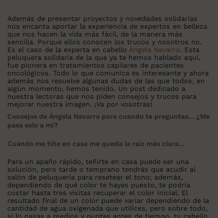
Además de presentar proyectos y novedades solidarias
nos encanta aportar la experiencia de expertos en belleza
que nos hacen la vida más fácil, de la manera más
sencilla. Porque ellos conocen los trucos y nosotros no.
Es el caso de la experta en cabello
Angela Navarro
. Esta
peluquera solidaria de la que ya te hemos hablado aquí,
fue pionera en tratamientos capilares de pacientes
oncológicos. Todo lo que comunica es interesante y ahora
además nos resuelve algunas dudas de las que todos, en
algún momento, hemos tenido. Un post dedicado a
nuestra lectoras que nos piden consejos y trucos para
mejorar nuestra imagen. ¡Va por vosotras!
Consejos de Ángela Navarro para cuando te preguntas... ¿Me
pasa solo a mí?
Cuando me tiño en casa me queda la raíz más clara…
Para un apaño rápido, teñirte en casa puede ser una
solución, pero tarde o temprano tendrás que acudir al
salón de peluquería para resetear el tono; además,
dependiendo de qué color te hayas puesto, te podría
costar hasta tres visitas recuperar el color inicial. El
resultado final de un color puede variar dependiendo de la
cantidad de agua oxigenada que utilices, pero sobre todo,
si lo pasas a medios y puntas antes de tiempo, tu cabello