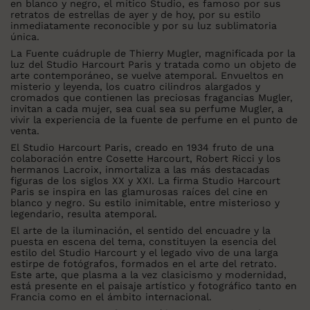
en blanco y negro, el mítico Studio, es famoso por sus
retratos de estrellas de ayer y de hoy, por su estilo
inmediatamente reconocible y por su luz sublimatoria
única.
La Fuente cuádruple de Thierry Mugler, magnificada por la
luz del Studio Harcourt Paris y tratada como un objeto de
arte contemporáneo, se vuelve atemporal. Envueltos en
misterio y leyenda, los cuatro cilindros alargados y
cromados que contienen las preciosas fragancias Mugler,
invitan a cada mujer, sea cual sea su perfume Mugler, a
vivir la experiencia de la fuente de perfume en el punto de
venta.
El Studio Harcourt Paris, creado en 1934 fruto de una
colaboración entre Cosette Harcourt, Robert Ricci y los
hermanos Lacroix, inmortaliza a las más destacadas
figuras de los siglos XX y XXI. La firma Studio Harcourt
Paris se inspira en las glamurosas raíces del cine en
blanco y negro. Su estilo inimitable, entre misterioso y
legendario, resulta atemporal.
El arte de la iluminación, el sentido del encuadre y la
puesta en escena del tema, constituyen la esencia del
estilo del Studio Harcourt y el legado vivo de una larga
estirpe de fotógrafos, formados en el arte del retrato.
Este arte, que plasma a la vez clasicismo y modernidad,
está presente en el paisaje artístico y fotográfico tanto en
Francia como en el ámbito internacional.