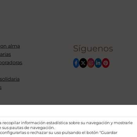
con alma
Síguenos
arias
boradoras
 solidaria
s
ra recopilar información estadística sobre su navegación y mostrarle
de sus pautas de navegación.
configurarlas o rechazar su uso pulsando el botón "Guardar
Financiado por la Unión Euro