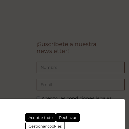
¡Suscríbete a nuestra
newsletter!
Acepto las
condiciones legales
SUSCRIBIRSE
Aceptar todo
Rechazar
pea - NextGenerationEU. Sin embargo, los puntos de vista y las
Gestionar cookies