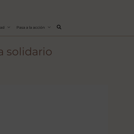
Buscar...
dad
Pasa a la acción
 solidario