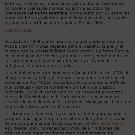
Este set incluye su maravilloso gel de ducha, hidratante
corporal y crema de manos. El aroma adictivo de
Shampure calma los sentidos.
Compuesto por 25 esencias
puras de flores y plantas que incluyen lavanda, petitgrain
e ylang con certificación orgánica. Precio: 30€.
Sobre Aveda
Fundada en 1978 como una marca que cuida el mundo,
Aveda crea fórmulas veganas para el cabello, la piel y el
cuerpo con la sostenibilidad como motor. La firma innova
en tecnologías botánicas y química verde, combinando así
los principios de la ciencia moderna y el Ayurveda, el
antiguo arte curativo de la India.
Las instalaciones principales de Aveda utilizan un 100% de
energía eólica y solar, y la marca es pionera en el uso de
botellas de PET 100% recicladas. Actualmente, el 85% de
sus botellas y tarros contienen un 100% de plástico
reciclado. En 2020 lanzó uno de los mayores proyectos
piloto de blockchain en la industria de la belleza para
rastrear la vainilla desde la fuente en Madagascar hasta su
planta de fabricación en Minnesota.
La firma crea conciencia y recauda fondos para ayudar a
proporcionar agua limpia a nivel mundial y local a través
de su campaña anual de donaciones, el
Mes de la Tierra.
Así, desde 1999, ha recaudado más de 67 millones de
dólares para organizaciones medioambientales, ha