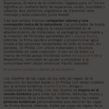
esperanza. El tema de la colección 'regalos para un futuro'
significa un mañana lleno de esperanza, unión, humildad y
valentía. Nos sentimos orgullosos de transmitir este
mensaje y esta colección junto Aveda".
Y es que ambas marcas
comparten valores y una
concepción única de la naturaleza.
Las prioriades de Aveda
incluyen la belleza segura, la responsabilidad en el
abastecimiento de materiales, el packaging responsable y
la creación de fórmulas aprobadas por
Leaping Bunny.
Además, la firma ayuda a proteger y proporcionar agua
limpia a las personas necesitadas en todo el mundo. En
paralelo, 3.1 Phillip Lim utiliza materiales y recursos
sostenibles en cada colección. ¡Y eso no es todo! La
marca de moda apoya iniciativas como
#stopasianhate
y
#eatwithus, centradas en ayudar a prosperar a la
comunidad AAPI (Asian American Pacific Islander).
El universo botánico detrás de los diseños
Los diseños de las cajas de los sets de regalo de la
colección de Navidad Aveda x 3.1 Phillip Lim están creados
por la artista botánica
Sophie Parker
, amiga y
colaboradora de Phillip Lim. Así, Sophie se
inspira en el
mundo botánico
para crear los colores, texturas, trazos y
sentimientos de la colección. De este modo, ha creado
pinturas botánicas
personalizadas que decoran las cajas
de forma festiva. Además, todas las cajas de regalo de la