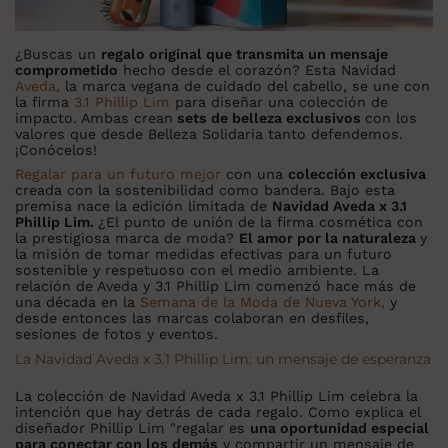
¿Buscas un
regalo original que transmita un mensaje
comprometido
hecho desde el corazón? Esta Navidad
Aveda,
la marca vegana de cuidado del cabello, se une con
la firma
3.1 Phillip Lim
para diseñar una colección de
impacto. Ambas crean
sets de belleza exclusivos
con los
valores que desde Belleza Solidaria tanto defendemos.
¡Conócelos!
Regalar para un futuro mejor
con una
colección exclusiva
creada con la sostenibilidad como bandera. Bajo esta
premisa nace la edición limitada de
Navidad Aveda x 3.1
Phillip Lim.
¿El punto de unión de la firma cosmética con
la prestigiosa marca de moda?
El amor por la naturaleza
y
la misión de tomar medidas efectivas para un futuro
sostenible y respetuoso con el medio ambiente. La
relación de Aveda y 3.1 Phillip Lim comenzó hace más de
una década en la
Semana de la Moda de Nueva York,
y
desde entonces las marcas colaboran en desfiles,
sesiones de fotos y eventos.
La Navidad Aveda x 3.1 Phillip Lim: un mensaje de esperanza
La colección de Navidad Aveda x 3.1 Phillip Lim celebra la
intención que hay detrás de cada regalo. Como explica el
diseñador Phillip Lim "regalar es
una oportunidad especial
para conectar con los demás
y compartir un mensaje de