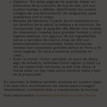
Objetivo:
"En estas páginas he querido trazar un
panorama de la nutrición de hoy en día, con sus
puntos fuertes y débiles, descifrando los nuevos
códigos de una alimentación de vanguardia, para
quedarnos con lo mejor.
Recetas de bienestar.
A partir de mi experiencia en
los ámbitos de la salud, la belleza y la nutrición, he
incorporado bajo el epígrafe «My Blend» mis recetas
de «bienestar» creadas para grandes hoteles y otros
lugares selectos con algunos de los ingredientes
sanos y sencillos de Clarins (más de 200 son
potencialmente comestibles). Estas exclusivas
recetas han cosechado grandes éxitos en París y en
otros lugares. Os toca a vosotras probarlas en
casa…
Subir la moral.
"Color, variedad, un poco de detox,
algo de esfuerzo, actividad física regular ¡y listo! La
tez se vuelve más luminosa, la piel más tersa, la
moral sube: no hay nada como sentirse bella y bien
en la propia piel".
En resumen: la belleza también empieza en nuestro plato.
Y en este libro encontramos las claves para conseguir
resplandecer, ¡comiendo bien y manteniendo la sonrisa!.
Post relacionados:
Entrevista Christian Courtin Clarins