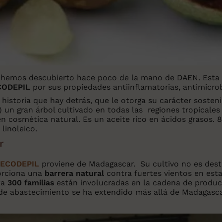
 hemos descubierto hace poco de la mano de DAEN. Esta m
CODEPIL
por sus propiedades antiinflamatorias, antimicrob
historia que hay detrás, que le otorga su carácter sosten
) un gran árbol cultivado en todas las regiones tropicales
 en cosmética natural. Es un aceite rico en ácidos grasos.
linoleico.
r
ECODEPIL
proviene de Madagascar. Su cultivo no es dest
orciona una
barrera natural
contra fuertes vientos en esta
ta
300 familias
están involucradas en la cadena de produc
iva de abastecimiento se ha extendido más allá de Madagas