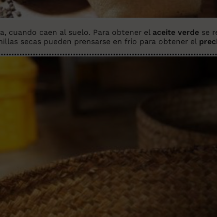
a, cuando caen al suelo. Para obtener el
aceite verde
se r
millas secas pueden prensarse en frío para obtener el
prec