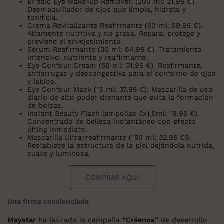
Bifasic Eye Make-up Remover.
(200 ml: 21,95 €).
Desmaquillador de ojos que limpia, hidrata y
tonificia.
Crema Revitalizante Reafirmante
(50 ml: 59,95 €).
Altamente nutritiva y no grasa. Repara, protege y
previene el envejecimiento.
Sérum Reafirmante
(30 ml: 64,95 €). Tratamiento
intensivo, nutriente y reafirmante.
Eye Contour Cream
(50 ml: 31,95 €). Reafirmante,
antiarrugas y descongestiva para el contorno de ojos
y labios.
Eye Contour Mask
(15 ml: 37,95 €). Mascarilla de uso
diario de alto poder drenante que evita la formación
de bolsas.
Instant Beauty Flash
(ampollas 3x1,5ml: 19,95 €).
Concentrado de belleza instantáneo con efecto
lifting inmediato.
Mascarilla Ultra-reafirmante
(150 ml: 32,95 €9.
Restablece la estructura de la piel dejándola nutrida,
suave y luminosa.
COMPRAR AQUÍ
Una firma concienciada
Maystar
ha lanzado la campaña
“Créenos”
de desarrollo