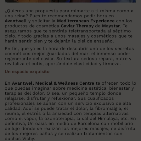
¿Quieres una propuesta para mimarte a ti misma como a
una reina? Pues te recomendamos pedir hora en
Avantwell
y solicitar la
Mediterranean Experience
con los
productos de cosmética
Caviar Therapy
de
Maystar
. Te
aseguramos que te sentirás teletransportada al séptimo
cielo. Y todo gracias a unos masajes y cosméticos que te
harán sentir bien y te dejarán la piel de ensueño.
En fin, que ya es la hora de descubrir uno de los secretos
cosméticos mejor guardados del mar: el inmenso poder
regenerante del caviar. Su textura sedosa repara, nutre y
revitaliza el cutis, aportándole elasticidad y firmeza.
Un espacio exquisito
En
Avantwell Medical & Wellness Centre
te ofrecen todo lo
que puedas imaginar sobre medicina estética, bienestar y
terapias del dolor. O sea, un pequeño templo donde
relajarse, disfrutar y reflexionar. Sus cualificados
profesionales se aúnan con un servicio exclusivo de alta
calidad. Aquí se puede tratar el dolor, la fibromialgia, el
reuma, el estrés o la ansiedad con terapias alternativas
como el vapor, la ozonoterapia, la sal del Himalaya, etc. En
definitiva, Un oasis en medio de Barcelona con mobiliario
de lujo donde se realizan los mejores masajes, se disfruta
de los mejores baños y se realizan tratamientos con
duchas Vichy.