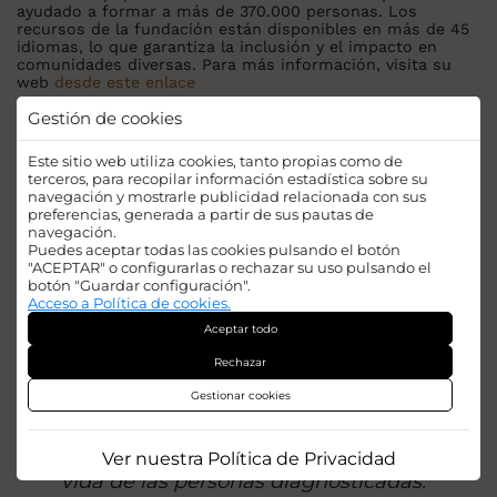
ayudado a formar a más de 370.000 personas. Los
recursos de la fundación están disponibles en más de 45
idiomas, lo que garantiza la inclusión y el impacto en
comunidades diversas. Para más información, visita su
web
desde este enlace
Gestión de cookies
La labor de la AECC
Este sitio web utiliza cookies, tanto propias como de
En España muchas de las iniciativas que
terceros, para recopilar información estadística sobre su
destacamos en este artículo destinan sus
navegación y mostrarle publicidad relacionada con sus
esfuerzos a la AECC. Desde esa asociación nos
preferencias, generada a partir de sus pautas de
navegación.
explican donde se invierten las donaciones
Puedes aceptar todas las cookies pulsando el botón
recibidas.
"ACEPTAR" o configurarlas o rechazar su uso pulsando el
botón "Guardar configuración".
Acceso a Política de cookies.
"Tenemos en marcha 750 proyectos de
Aceptar todo
investigación: proyectos que estudian
desde la
metástasis
a la leucemia infantil,
Rechazar
pasando por el cáncer de mama o de
Gestionar cookies
colon"
"Proyectos que aumentan la
supervivencia y mejoran la calidad de
Ver nuestra Política de Privacidad
vida de las personas diagnosticadas."