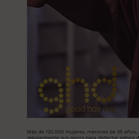
Más de 120.000 mujeres, menores de 35 años, 
regularmente sus senos para detectar signos d