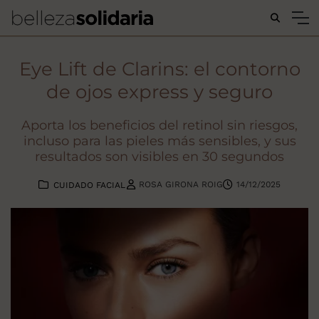
Buscar...
Eye Lift de Clarins: el contorno
de ojos express y seguro
Aporta los beneficios del retinol sin riesgos,
incluso para las pieles más sensibles, y sus
resultados son visibles en 30 segundos
ROSA GIRONA ROIG
14/12/2025
CUIDADO FACIAL