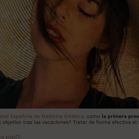
dad Española de Medicina Estética,
como
la primera preo
 objetivo tras las vacaciones? Tratar de forma efectiva el t
a piel?