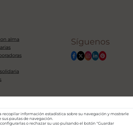
con alma
Síguenos
arias
boradoras
 solidaria
s
ra recopilar información estadística sobre su navegación y mostrarle
de sus pautas de navegación.
configurarlas o rechazar su uso pulsando el botón "Guardar
Financiado por la Unión Euro
opiniones expresadas son única