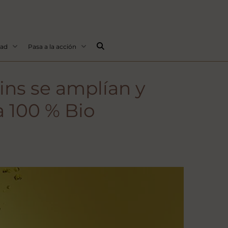
Buscar...
dad
Pasa a la acción
ins se amplían y
 100 % Bio