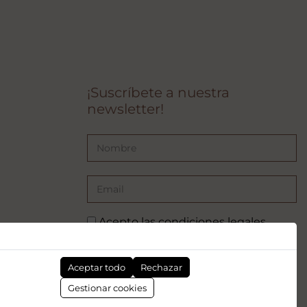
¡Suscríbete a nuestra
newsletter!
Acepto las
condiciones legales
SUSCRIBIRSE
Aceptar todo
Rechazar
pea - NextGenerationEU. Sin embargo, los puntos de vista y las
Gestionar cookies
mente los del autor o autores y no reflejan necesariamente los de