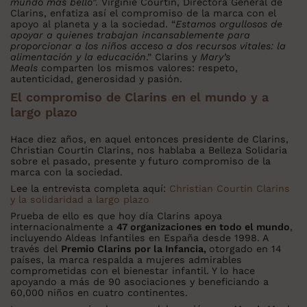
mundo más bello
”. Virginie Courtin, Directora General de
Clarins, enfatiza así el compromiso de la marca con el
apoyo al planeta y a la sociedad. “
Estamos orgullosos de
apoyar a quienes trabajan incansablemente para
proporcionar a los niños acceso a dos recursos vitales: la
alimentación y la educación
.” Clarins y
Mary’s
Meals
comparten los mismos valores: respeto,
autenticidad, generosidad y pasión.
El compromiso de Clarins en el mundo y a
largo plazo
Hace diez años, en aquel entonces presidente de Clarins,
Christian Courtin Clarins, nos hablaba a Belleza Solidaria
sobre el pasado, presente y futuro compromiso de la
marca con la sociedad.
Lee la entrevista completa aquí:
Christian Courtin Clarins
y la solidaridad a largo plazo
Prueba de ello es que hoy día Clarins apoya
internacionalmente a
47 organizaciones en todo el mundo
,
incluyendo Aldeas Infantiles en España desde 1998. A
través del
Premio Clarins por la Infancia,
otorgado en 14
países, la marca respalda a mujeres admirables
comprometidas con el bienestar infantil. Y lo hace
apoyando a más de 90 asociaciones y beneficiando a
60,000 niños en cuatro continentes.