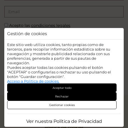
Acepto las
condiciones legales
Gestión de cookies
SUSCRIBIRSE
Este sitio web utiliza cookies, tanto propias como de
terceros, para recopilar información estadística sobre su
navegación y mostrarle publicidad relacionada con sus
preferencias, generada a partir de sus pautas de
navegación.
Puedes aceptar todas las cookies pulsando el botón
Financiado por la Unión Europea - NextGenerationEU. Sin embargo, los
"ACEPTAR" o configurarlas o rechazar su uso pulsando el
puntos de vista y las opiniones expresadas son únicamente los del autor o
botón "Guardar configuración".
autores y no reflejan necesariamente los de la Unión Europea o la Comisión
Acceso a Política de cookies.
Europea. Ni la Unión Europea ni la Comisión Europea pueden ser
Aceptar todo
consideradas responsables de las mismas.
Rechazar
© 2026
Iridian Web Engine
Gestionar cookies
Aviso legal
Política de privacidad
Ver nuestra Política de Privacidad
Politica de cookies