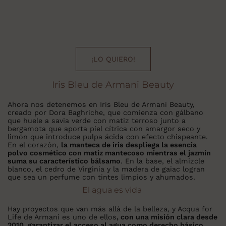
¡LO QUIERO!
Iris Bleu de Armani Beauty
Ahora nos detenemos en Iris Bleu de Armani Beauty,
creado por Dora Baghriche, que comienza con gálbano
que huele a savia verde con matiz terroso junto a
bergamota que aporta piel cítrica con amargor seco y
limón que introduce pulpa ácida con efecto chispeante.
En el corazón,
la manteca de iris despliega la esencia
polvo cosmético con matiz mantecoso mientras el jazmín
suma su característico bálsamo
. En la base, el almizcle
blanco, el cedro de Virginia y la madera de gaiac logran
que sea un perfume con tintes limpios y ahumados.
El agua es vida
Hay proyectos que van más allá de la belleza, y Acqua for
Life de Armani es uno de ellos
, con una misión clara desde
2010, garantizar el acceso al agua como derecho básico.