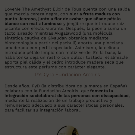
LoveMe The Amethyst Elixir de Tous cuenta con una salida
que mezcla cereza negra, con
olor a fruta madura con
punto licoroso, junto a flor de azahar que añade pétalo
blanco con matiz luminoso
y jengibre que introduce raíz
picante con efecto vibrante. Después, la peonía suma un
tacto aireado mientras Akigalawood (una molécula
sintética cautiva de Givaudan obtenida mediante
biotecnología a partir del pachulí) aporta una pincelada
amaderada con perfil especiado. Asimismo, la celinda
introduce pétalo limpio con matiz verde. En la base, la
haba tonka deja un rastro con dulzor tostado, el almizcle
aporta piel cálida y el cedro introduce madera seca que
estructura este perfume con carácter elegante.
PYD y la Fundación Arcoiris
Desde años, PyD (la distribuidora de la marca en España)
colabora con la Fundación Arcoiris, que
fomenta la
integración sociolaboral de las personas con discapacidad
,
mediante la realización de un trabajo productivo y
remunerado adecuado a sus características personales,
para facilitar su integración laboral.