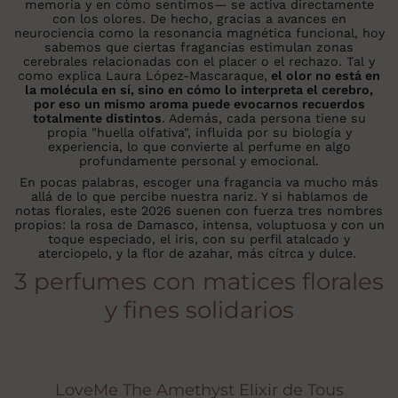
memoria y en cómo sentimos— se activa directamente
con los olores. De hecho, gracias a avances en
neurociencia como la resonancia magnética funcional, hoy
sabemos que ciertas fragancias estimulan zonas
cerebrales relacionadas con el placer o el rechazo. Tal y
como explica Laura López-Mascaraque,
el olor no está en
la molécula en sí, sino en cómo lo interpreta el cerebro,
por eso un mismo aroma puede evocarnos recuerdos
totalmente distintos
. Además, cada persona tiene su
propia "huella olfativa", influida por su biología y
experiencia, lo que convierte al perfume en algo
profundamente personal y emocional.
En pocas palabras, escoger una fragancia va mucho más
allá de lo que percibe nuestra nariz. Y si hablamos de
notas florales, este 2026 suenen con fuerza tres nombres
propios: la rosa de Damasco, intensa, voluptuosa y con un
toque especiado, el iris, con su perfil atalcado y
aterciopelo, y la flor de azahar, más cítrca y dulce.
3 perfumes con matices florales
y fines solidarios
LoveMe The Amethyst Elixir de Tous