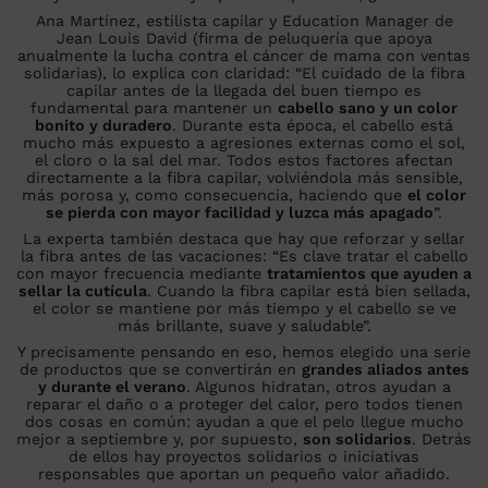
Ana Martínez, estilista capilar y Education Manager de
Jean Louis David (firma de peluquería que apoya
anualmente la lucha contra el cáncer de mama con ventas
solidarias), lo explica con claridad: “El cuidado de la fibra
capilar antes de la llegada del buen tiempo es
fundamental para mantener un
cabello sano y un color
bonito y duradero
. Durante esta época, el cabello está
mucho más expuesto a agresiones externas como el sol,
el cloro o la sal del mar. Todos estos factores afectan
directamente a la fibra capilar, volviéndola más sensible,
más porosa y, como consecuencia, haciendo que
el color
se pierda con mayor facilidad y luzca más apagado
”.
La experta también destaca que hay que reforzar y sellar
la fibra antes de las vacaciones: “Es clave tratar el cabello
con mayor frecuencia mediante
tratamientos que ayuden a
sellar la cutícula
. Cuando la fibra capilar está bien sellada,
el color se mantiene por más tiempo y el cabello se ve
más brillante, suave y saludable”.
Y precisamente pensando en eso, hemos elegido una serie
de productos que se convertirán en
grandes aliados antes
y durante el verano
. Algunos hidratan, otros ayudan a
reparar el daño o a proteger del calor, pero todos tienen
dos cosas en común: ayudan a que el pelo llegue mucho
mejor a septiembre y, por supuesto,
son solidarios
. Detrás
de ellos hay proyectos solidarios o iniciativas
responsables que aportan un pequeño valor añadido.