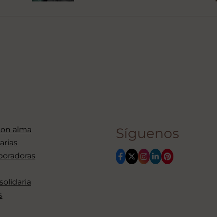
con alma
Síguenos
arias
boradoras
 solidaria
s