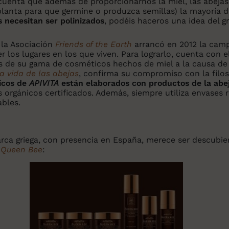
enta que además de proporcionarnos la miel, las abejas 
 planta para que germine o produzca semillas) la mayoría 
necesitan ser polinizados
, podéis haceros una idea del g
 la Asociación
Friends of the Earth
arrancó en 2012 la ca
er los lugares en los que viven. Para lograrlo, cuenta con
s de su gama de cosméticos hechos de miel a la causa d
a vida de las abejas
, confirma su compromiso con la filos
icos de
APIVITA
están elaborados con productos de la abej
orgánicos certificados. Además, siempre utiliza envases re
ables.
rca griega, con presencia en España, merece ser descubi
a
Queen Bee
: