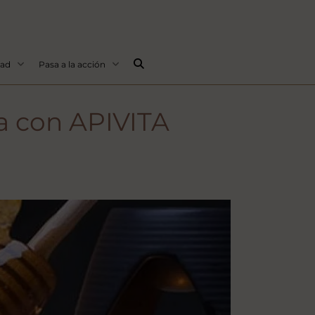
Buscar...
dad
Pasa a la acción
ja con APIVITA