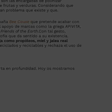
son las encargadas de polinizar
de frutas y verduras. Considerando que
ran problema que existe y que.
mpaña
Bee Cause
que pretende acabar con
 el apoyo de marcas como la griega
APIVITA
,
e
Friends of the Earth
.Con tal gesto,
ofía que da sentido a su existencia.
a como propóleos, miel y jalea real
ciclados y reciclables y rechaza el uso de
erta en profundidad. Hoy os mostramos