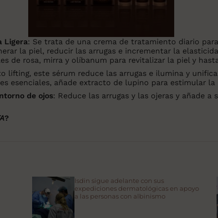
a Ligera
: Se trata de una crema de tratamiento diario para
erar la piel, reducir las arrugas e incrementar la elasticid
s de rosa, mirra y olíbanum para revitalizar la piel y has
o lifting, este sérum reduce las arrugas e ilumina y unifica
ites esenciales, añade extracto de lupino para estimular l
ntorno de ojos
: Reduce las arrugas y las ojeras y añade a 
TA
?
Isdin sigue adelante con sus
expediciones dermatológicas en apoyo
a las personas con albinismo