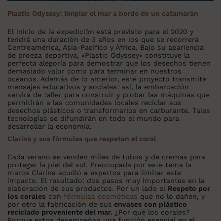
Plastic Odyssey: limpiar el mar a bordo de un catamarán
El inicio de la expedición está previsto para el 2020 y
tendrá una duración de 3 años en los que se recorrerá
Centroamérica, Asia-Pacífico y África. Bajo su apariencia
de proeza deportiva, «Plastic Odyssey» constituye la
perfecta alegoría para demostrar que los desechos tienen
demasiado valor como para terminar en nuestros
océanos. Además de lo anterior, este proyecto transmite
mensajes educativos y sociales; así, la embarcación
servirá de taller para construir y probar las máquinas que
permitirán a las comunidades locales reciclar sus
desechos plásticos o transformarlos en carburante. Tales
tecnologías se difundirán en todo el mundo para
desarrollar la economía.
Clarins y sus fórmulas que respetan el coral
Cada verano se venden miles de tubos y de cremas para
proteger la piel del sol. Preocupada por este tema la
marca Clarins acudió a expertos para limitar este
impacto. El resultado: dos pasos muy importantes en la
elaboración de sus productos. Por un lado el
Respeto por
los corales
con
fórmulas cosméticas
que no lo dañen, y
por otro la fabricación de sus
envases con plástico
reciclado proveniente del mar.
¿Por qué los corales?
Porque estos desempeñan una función esencial en el