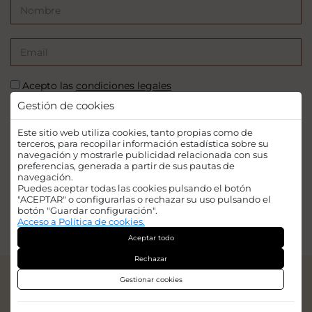
Acepto las
condiciones legales
Gestión de cookies
SUSCRIBIRSE
Este sitio web utiliza cookies, tanto propias como de
terceros, para recopilar información estadística sobre su
navegación y mostrarle publicidad relacionada con sus
preferencias, generada a partir de sus pautas de
navegación.
Puedes aceptar todas las cookies pulsando el botón
Financiado por la Unión Europea - NextGenerationEU. Sin embargo, los
"ACEPTAR" o configurarlas o rechazar su uso pulsando el
puntos de vista y las opiniones expresadas son únicamente los del autor o
botón "Guardar configuración".
autores y no reflejan necesariamente los de la Unión Europea o la Comisión
Acceso a Política de cookies.
Europea. Ni la Unión Europea ni la Comisión Europea pueden ser
Aceptar todo
consideradas responsables de las mismas.
Rechazar
© 2026
Iridian Web Engine
Gestionar cookies
Aviso legal