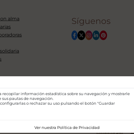
con alma
Síguenos
arias
boradoras
 solidaria
s
ra recopilar información estadística sobre su navegación y mostrarle
de sus pautas de navegación.
configurarlas o rechazar su uso pulsando el botón "Guardar
Financiado por la Unión Euro
opiniones expresadas son única
la Unión Europea o la Comisión
con
Ver nuestra Política de Privacidad
Aviso legal
P