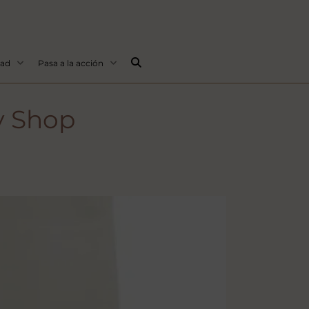
Buscar...
dad
Pasa a la acción
y Shop