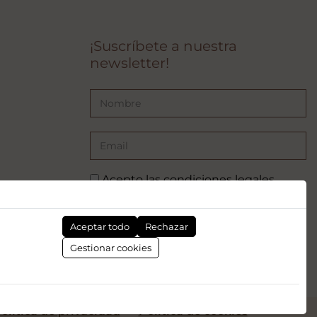
¡Suscríbete a nuestra
newsletter!
Acepto las
condiciones legales
SUSCRIBIRSE
Aceptar todo
Rechazar
pea - NextGenerationEU. Sin embargo, los puntos de vista y las
Gestionar cookies
mente los del autor o autores y no reflejan necesariamente los de
 Europea. Ni la Unión Europea ni la Comisión Europea pueden ser
sideradas responsables de las mismas.
olítica de privacidad
Politica de cookies