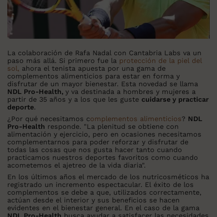
La colaboración de Rafa Nadal con Cantabria Labs va un
paso más allá. Si primero fue la
protección de la piel del
sol,
ahora el tenista apuesta por una gama de
complementos alimenticios para estar en forma y
disfrutar de un mayor bienestar. Esta novedad se llama
NDL Pro-Health,
y va destinada a hombres y mujeres a
partir de 35 años y a los que les guste
cuidarse y practicar
deporte
.
¿Por qué necesitamos c
omplementos alimenticios
?
NDL
Pro-Health
responde. "La plenitud se obtiene con
alimentación y ejercicio, pero en ocasiones necesitamos
complementarnos para poder reforzar y disfrutar de
todas las cosas que nos gusta hacer tanto cuando
practicamos nuestros deportes favoritos como cuando
acometemos el ajetreo de la vida diaria".
En los últimos años el mercado de los nutricosméticos ha
registrado un incremento espectacular. El éxito de los
complementos se debe a que, utilizados correctamente,
actúan desde el interior y sus beneficios se hacen
evidentes en el bienestar general. En el caso de la gama
NDL Pro-Health
busca ayudar a satisfacer las necesidades