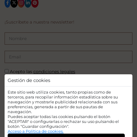
¡Suscríbete a nuestra newsletter!
Acepto las
condiciones legales
Gestión de cookies
SUSCRIBIRSE
Este sitio web utiliza cookies, tanto propias como de
terceros, para recopilar información estadística sobre su
navegación y mostrarle publicidad relacionada con sus
preferencias, generada a partir de sus pautas de
navegación.
Puedes aceptar todas las cookies pulsando el botón
Financiado por la Unión Europea - NextGenerationEU. Sin embargo, los
"ACEPTAR" o configurarlas o rechazar su uso pulsando el
puntos de vista y las opiniones expresadas son únicamente los del autor o
botón "Guardar configuración".
autores y no reflejan necesariamente los de la Unión Europea o la Comisión
Acceso a Política de cookies.
Europea. Ni la Unión Europea ni la Comisión Europea pueden ser