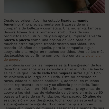
Desde su origen, Avon ha estado
ligado al mundo
femenino
. Y no precisamente por tratarse de una
compañía de belleza y cosmética. Una mujer -la famosa
Señora Albee- fue la primera distribuidora de sus
productos en 1886. Viuda y sin apoyos, impulsó
la venta
puerta a puerta
como una opción de vida para que
muchas otras mujeres transformaran sus vidas. Han
pasado 135 años de aquello, pero la compañía sigue
apoyando a la mujer en muchos sentidos. Uno de los más
destacables es su firme compromiso contra la
violencia
de género
.
La violencia contra las mujeres es la transgresión de los
derechos humanos más extendida en el mundo. De hecho,
se calcula que
una de cada tres mujeres sufre
algún tipo
de violencia a lo largo de su vida. Ésta no entiende de
razas, edades ni clases sociales. Y, además, en muchos
casos representa un tabú y se silencia por miedo. Todo
esto llevó a Avon, en 1955, a implementar programas de
apoyo a las víctimas de violencia de género en más de 50
países a través de su Fundación. Han pasado
20 años de
esa decisión
y, por desgracia, luchar contra este estigma
sigue igualmente vigente. No olvidemos que solo en
España el número de mujeres asesinadas a manos de sus