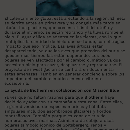
El calentamiento global está afectando a la región. El hielo
se derrite antes en primavera y se congela más tarde en
otoño. Los glaciares, que crecen al final del otoño y
durante el invierno, se están retirando y la lluvia rompe el
hielo. El agua cálida se adentra en las tierras, con lo que
multiplica la cantidad de hielo que se funde, con el trágico
impacto que eso implica. Las aves árticas están
desapareciendo, ya que las aves que proceden del sur y se
quedan más tiempo las están superando. Los osos
polares se ven afectados por el cambio climático ya que
necesitan hielo para cazar, desplazarse y reproducirse. El
proyecto de investigación se centrará en documentar
estas amenazas. También en generar conciencia sobre los
impactos del cambio climático en este vibrante
ecosistema.
La ayuda de Biotherm en colaboración con Mission Blue
Ya ves que no faltan razones para que
Biotherm
haya
decidido ayudar con su campaña a esta zona. Entre ellas,
la gran diversidad de especies marinas y hábitats
singulares incluidos asombrosos glaciares y fiordos
montañosos. También porque es zona de cría de
numerosas aves marinas. Asimismo da cobijo a osos
polares (símbolo icónico de Spitsbergen), renos y
numerosos mamíferos marinos. ¿Cómo llega esta ayuda a