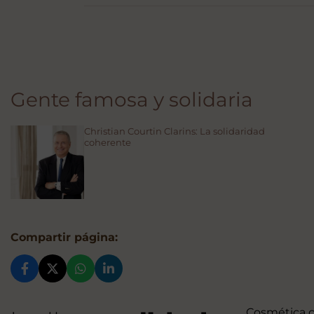
Gente famosa y solidaria
Christian Courtin Clarins: La solidaridad
coherente
Compartir página:
Cosmética 