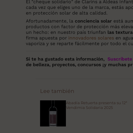
El "cheque solidario" de Clarins a Aldeas Infan
cada vez que eliges uno de la marca, estás ap
en protección solar de alta calidad.
Afortunadamente, la
conciencia solar
está au
productos con factor de protección más ele
un hecho: en nuestro país triunfan
las textura
firma apuesta por
innovadores solares
en agua
vaporiza y se reparte fácilmente por todo el cu
Si te ha gustado esta información,
Suscríbete 
de belleza, proyectos, concursos ¡y muchas 
Lee también
Abadía Retuerta presenta su 12ª
Vendimia Solidaria 2025