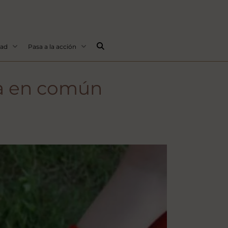
Buscar...
dad
Pasa a la acción
cia en común