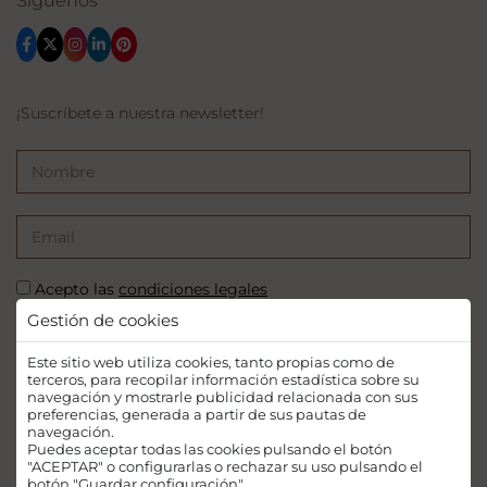
Síguenos
¡Suscríbete a nuestra newsletter!
Acepto las
condiciones legales
Gestión de cookies
SUSCRIBIRSE
Este sitio web utiliza cookies, tanto propias como de
terceros, para recopilar información estadística sobre su
navegación y mostrarle publicidad relacionada con sus
preferencias, generada a partir de sus pautas de
navegación.
Puedes aceptar todas las cookies pulsando el botón
Financiado por la Unión Europea - NextGenerationEU. Sin embargo, los
"ACEPTAR" o configurarlas o rechazar su uso pulsando el
puntos de vista y las opiniones expresadas son únicamente los del autor o
botón "Guardar configuración".