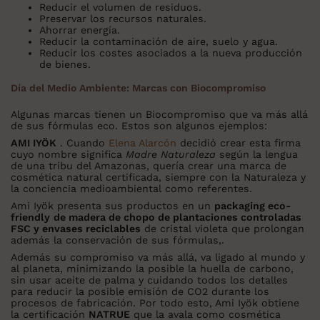
Reducir el volumen de residuos.
Preservar los recursos naturales.
Ahorrar energía.
Reducir la contaminación de aire, suelo y agua.
Reducir los costes asociados a la nueva producción
de bienes.
Día del Medio Ambiente: Marcas con Biocompromiso
Algunas marcas tienen un Biocompromiso que va más allá
de sus fórmulas eco. Estos son algunos ejemplos:
AMI IYÖK
. Cuando
Elena Alarcón
decidió crear esta firma
cuyo nombre significa
Madre Naturaleza
según la lengua
de una tribu del Amazonas, quería crear una marca de
cosmética natural certificada, siempre con la Naturaleza y
la conciencia medioambiental como referentes.
Ami Iyök presenta sus productos en un
packaging eco-
friendly
de madera de chopo de plantaciones controladas
FSC y envases reciclables
de cristal violeta que prolongan
además la conservación de sus fórmulas,.
Además su compromiso va más allá, va ligado al mundo y
al planeta, minimizando la posible la huella de carbono,
sin usar aceite de palma y cuidando todos los detalles
para reducir la posible emisión de CO2 durante los
procesos de fabricación. Por todo esto, Ami Iyök obtiene
la certificación
NATRUE
que la avala como cosmética