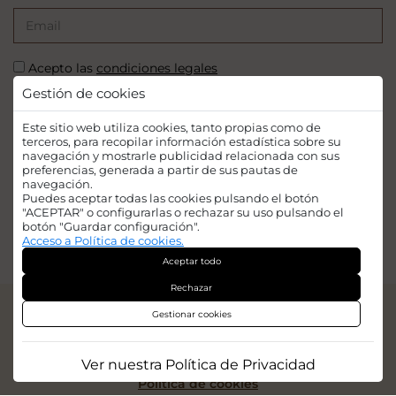
Acepto las
condiciones legales
Gestión de cookies
SUSCRIBIRSE
Este sitio web utiliza cookies, tanto propias como de
terceros, para recopilar información estadística sobre su
navegación y mostrarle publicidad relacionada con sus
preferencias, generada a partir de sus pautas de
navegación.
Puedes aceptar todas las cookies pulsando el botón
Financiado por la Unión Europea - NextGenerationEU. Sin embargo, los
"ACEPTAR" o configurarlas o rechazar su uso pulsando el
puntos de vista y las opiniones expresadas son únicamente los del autor o
botón "Guardar configuración".
autores y no reflejan necesariamente los de la Unión Europea o la Comisión
Acceso a Política de cookies.
Europea. Ni la Unión Europea ni la Comisión Europea pueden ser
Aceptar todo
consideradas responsables de las mismas.
Rechazar
© 2026
Iridian Web Engine
Gestionar cookies
Aviso legal
Política de privacidad
Ver nuestra Política de Privacidad
Politica de cookies