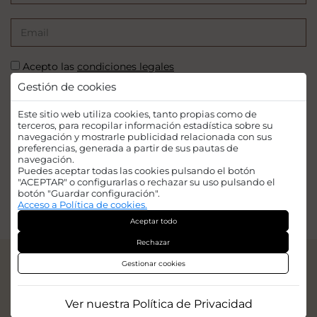
Acepto las
condiciones legales
Gestión de cookies
SUSCRIBIRSE
Este sitio web utiliza cookies, tanto propias como de
terceros, para recopilar información estadística sobre su
navegación y mostrarle publicidad relacionada con sus
preferencias, generada a partir de sus pautas de
navegación.
Puedes aceptar todas las cookies pulsando el botón
Financiado por la Unión Europea - NextGenerationEU. Sin embargo, los
"ACEPTAR" o configurarlas o rechazar su uso pulsando el
puntos de vista y las opiniones expresadas son únicamente los del autor o
botón "Guardar configuración".
autores y no reflejan necesariamente los de la Unión Europea o la Comisión
Acceso a Política de cookies.
Europea. Ni la Unión Europea ni la Comisión Europea pueden ser
Aceptar todo
consideradas responsables de las mismas.
Rechazar
© 2026
Iridian Web Engine
Gestionar cookies
Aviso legal
Política de privacidad
Ver nuestra Política de Privacidad