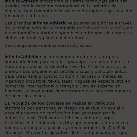
Infinite Athletic
incorporan la última tecnología para ser
usadas con la máxima comodidad en la práctica del
deporte. Son transpirables, de secado rápido, ligeras y con
tecnología anti-olor.
Las prendas
Infinite Athletic
ya pueden adquirirse a través
de la página web de la compañía (
Infiniteathletic.com
) y en
breve también estarán disponibles en tiendas de deporte y
clubes de tenis y pádel colaboradores.
Con compromiso medioambiental y social
Infinite Athletic
nació de la inquietud de los propios
emprendedores para vestir ropa deportiva sostenible a la
hora de practicar su deporte favorito. Al no encontrarla,
unieron sus experiencias profesionales y conocimientos
para crear este proyecto común. Francesc Jiménez es
ingeniero industrial textil, Isaac Nogués es especialista en
comercio internacional y François Devy es experto en
finanzas. Juntos están demostrando que hay otra manera
de hacer las cosas.
La recogida de los cordajes se realiza en vehículos
eléctricos por personas en riesgo de exclusión social y
para el proceso de confección han apostado por la
industria local. “Utilizamos fábricas con una larga
tradición en la industria textil y que comparten nuestros
mismos principios sociales y medioambientales”, señala
Jiménez. El director ejecutivo de la compañía indica que