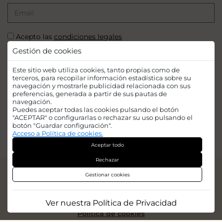
Acepto las
condiciones legales
Gestión de cookies
SUSCRIBIRSE
Este sitio web utiliza cookies, tanto propias como de
terceros, para recopilar información estadística sobre su
navegación y mostrarle publicidad relacionada con sus
preferencias, generada a partir de sus pautas de
navegación.
Puedes aceptar todas las cookies pulsando el botón
Financiado por la Unión Europea - NextGenerationEU. Sin embargo, los
"ACEPTAR" o configurarlas o rechazar su uso pulsando el
puntos de vista y las opiniones expresadas son únicamente los del autor o
botón "Guardar configuración".
autores y no reflejan necesariamente los de la Unión Europea o la Comisión
Acceso a Política de cookies.
Europea. Ni la Unión Europea ni la Comisión Europea pueden ser
Aceptar todo
consideradas responsables de las mismas.
Rechazar
© 2026
Iridian Web Engine
Gestionar cookies
Aviso legal
Política de privacidad
Ver nuestra Política de Privacidad
Politica de cookies