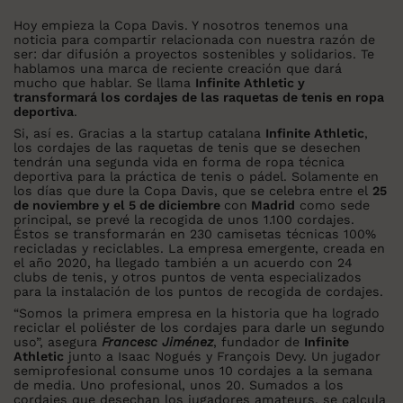
Hoy empieza la Copa Davis. Y nosotros tenemos una
noticia para compartir relacionada con nuestra razón de
ser: dar difusión a proyectos sostenibles y solidarios. Te
hablamos una marca de reciente creación que dará
mucho que hablar. Se llama
Infinite Athletic y
transformará los cordajes de las raquetas de tenis en ropa
deportiva
.
Si, así es. Gracias a la startup catalana
Infinite Athletic
,
los cordajes de las raquetas de tenis que se desechen
tendrán una segunda vida en forma de ropa técnica
deportiva para la práctica de tenis o pádel. Solamente en
los días que dure la Copa Davis, que se celebra entre el
25
de noviembre y el 5 de diciembre
con
Madrid
como sede
principal, se prevé la recogida de unos 1.100 cordajes.
Éstos se transformarán en 230 camisetas técnicas 100%
recicladas y reciclables. La empresa emergente, creada en
el año 2020, ha llegado también a un acuerdo con 24
clubs de tenis, y otros puntos de venta especializados
para la instalación de los puntos de recogida de cordajes.
“Somos la primera empresa en la historia que ha logrado
reciclar el poliéster de los cordajes para darle un segundo
uso”, asegura
Francesc Jiménez
, fundador de
Infinite
Athletic
junto a Isaac Nogués y François Devy. Un jugador
semiprofesional consume unos 10 cordajes a la semana
de media. Uno profesional, unos 20. Sumados a los
cordajes que desechan los jugadores amateurs, se calcula