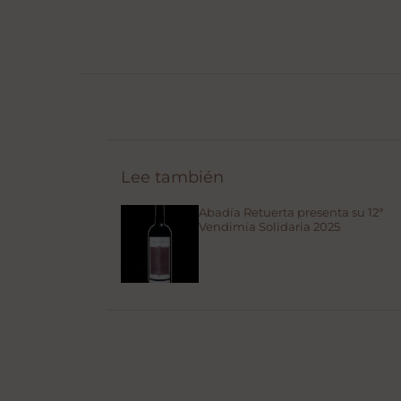
Lee también
Abadía Retuerta presenta su 12ª
Vendimia Solidaria 2025