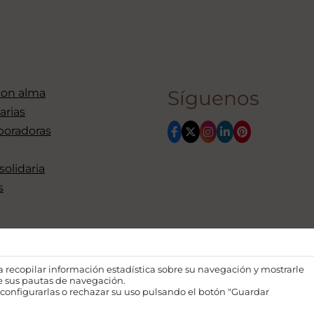
con alma
Síguenos
arias
boradoras
 solidaria
s
ra recopilar información estadística sobre su navegación y mostrarle
de sus pautas de navegación.
configurarlas o rechazar su uso pulsando el botón "Guardar
Financiado por la Unión Euro
opiniones expresadas son única