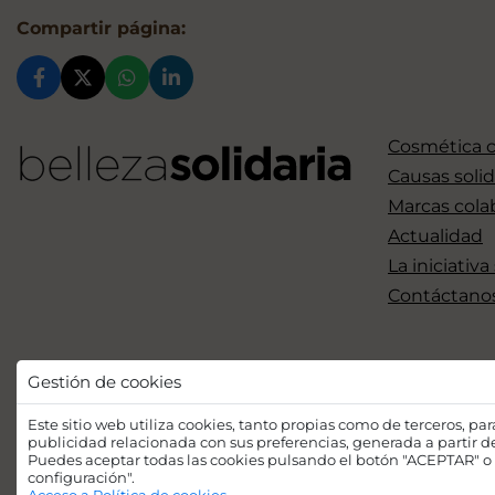
Compartir página:
Cosmética 
Causas solid
Marcas cola
Actualidad
La iniciativa
Contáctano
Gestión de cookies
Este sitio web utiliza cookies, tanto propias como de terceros, pa
publicidad relacionada con sus preferencias, generada a partir 
Puedes aceptar todas las cookies pulsando el botón "ACEPTAR" o 
configuración".