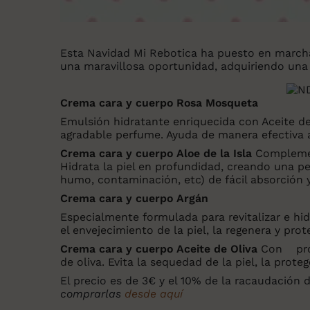
Esta Navidad Mi Rebotica ha puesto en march
una maravillosa oportunidad, adquiriendo una
Cr
em
a
ca
r
a
y cuerpo Rosa Mosqueta
Emulsión hidratante enriquecida con Aceite de
agradable perfume. Ayuda de manera efectiva a 
Cr
em
a
ca
r
a
y cuerpo Aloe de la Isla
Complement
Hidrata la piel en profundidad, creando una p
humo, contaminación, etc) de fácil absorción y
Cr
em
a
ca
r
a
y cuerpo Argán
Especialmente formulada para revitalizar e hidr
el envejecimiento de la piel, la regenera y prot
Cr
em
a
ca
r
a
y cuerpo Aceite de Oliva
Con prop
de oliva. Evita la sequedad de la piel, la prote
El precio es de 3€ y el 10% de la racaudación 
comprarlas
desde aquí