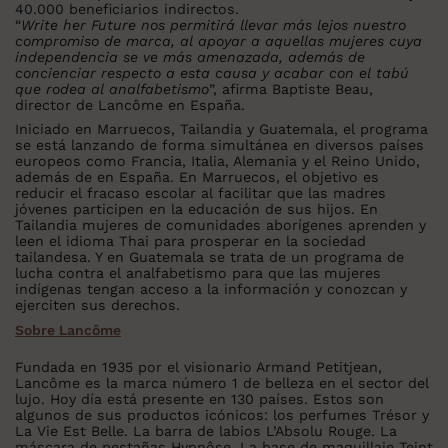
40.000 beneficiarios indirectos.
“
Write her Future nos permitirá llevar más lejos nuestro
compromiso de marca, al apoyar a aquellas mujeres cuya
independencia se ve más amenazada, además de
concienciar respecto a esta causa y acabar con el tabú
que rodea al analfabetismo
”, afirma Baptiste Beau,
director de Lancôme en España.
Iniciado en Marruecos, Tailandia y Guatemala, el programa
se está lanzando de forma simultánea en diversos países
europeos como Francia, Italia, Alemania y el Reino Unido,
además de en España. En Marruecos, el objetivo es
reducir el fracaso escolar al facilitar que las madres
jóvenes participen en la educación de sus hijos. En
Tailandia mujeres de comunidades aborígenes aprenden y
leen el idioma Thai para prosperar en la sociedad
tailandesa. Y en Guatemala se trata de un programa de
lucha contra el analfabetismo para que las mujeres
indígenas tengan acceso a la información y conozcan y
ejerciten sus derechos.
Sobre Lancôme
Fundada en 1935 por el visionario Armand Petitjean,
Lancôme es la marca número 1 de belleza en el sector del
lujo. Hoy día está presente en 130 países. Estos son
algunos de sus productos icónicos: los perfumes Trésor y
La Vie Est Belle. La barra de labios L’Absolu Rouge. La
máscara de pestañas Hypnôse. La base de maquillaje Teint