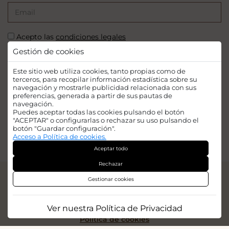
Acepto las
condiciones legales
Gestión de cookies
SUSCRIBIRSE
Este sitio web utiliza cookies, tanto propias como de
terceros, para recopilar información estadística sobre su
navegación y mostrarle publicidad relacionada con sus
preferencias, generada a partir de sus pautas de
navegación.
Puedes aceptar todas las cookies pulsando el botón
Financiado por la Unión Europea - NextGenerationEU. Sin embargo, los
"ACEPTAR" o configurarlas o rechazar su uso pulsando el
puntos de vista y las opiniones expresadas son únicamente los del autor o
botón "Guardar configuración".
autores y no reflejan necesariamente los de la Unión Europea o la Comisión
Acceso a Política de cookies.
Europea. Ni la Unión Europea ni la Comisión Europea pueden ser
Aceptar todo
consideradas responsables de las mismas.
Rechazar
© 2026
Iridian Web Engine
Gestionar cookies
Aviso legal
Política de privacidad
Ver nuestra Política de Privacidad
Politica de cookies