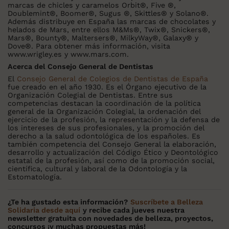
marcas de chicles y caramelos Orbit®, Five ®,
Doublemint®, Boomer®, Sugus ®, Skittles® y Solano®.
Además distribuye en España las marcas de chocolates y
helados de Mars, entre ellos M&Ms®, Twix®, Snickers®,
Mars®, Bounty®, Maltersers®, MilkyWay®, Galaxy® y
Dove®. Para obtener más información, visita
www.wrigley.es y www.mars.com.
Acerca del Consejo General de Dentistas
El
Consejo General de Colegios de Dentistas de España
fue creado en el año 1930. Es el Órgano ejecutivo de la
Organización Colegial de Dentistas. Entre sus
competencias destacan la coordinación de la política
general de la Organización Colegial, la ordenación del
ejercicio de la profesión, la representación y la defensa de
los intereses de sus profesionales, y la promoción del
derecho a la salud odontológica de los españoles. Es
también competencia del Consejo General la elaboración,
desarrollo y actualización del Código Ético y Deontológico
estatal de la profesión, así como de la promoción social,
científica, cultural y laboral de la Odontología y la
Estomatología.
¿Te ha gustado esta información?
Suscríbete a Belleza
Solidaria desde aquí
y recibe cada jueves nuestra
newsletter gratuita con novedades de belleza, proyectos,
concursos ¡y muchas propuestas más!