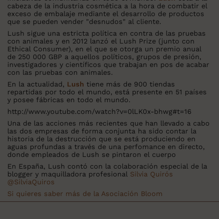
cabeza de la industria cosmética a la hora de combatir el
exceso de embalaje mediante el desarrollo de productos
que se pueden vender "desnudos" al cliente.
Lush sigue una estricta política en contra de las pruebas
con animales y en 2012 lanzó el Lush Prize (junto con
Ethical Consumer), en el que se otorga un premio anual
de 250 000 GBP a aquellos políticos, grupos de presión,
investigadores y científicos que trabajan en pos de acabar
con las pruebas con animales.
En la actualidad,
Lush
tiene más de 900 tiendas
repartidas por todo el mundo, está presente en 51 países
y posee fábricas en todo el mundo.
http://www.youtube.com/watch?v=0lLK0x-bhwg#t=16
Una de las acciones más recientes que han llevado a cabo
las dos empresas de forma conjunta ha sido contar la
historia de la destrucción que se está produciendo en
aguas profundas a través de una perfomance en directo,
donde empleados de Lush se pintaron el cuerpo
En España, Lush contó con la colaboración especial de la
blogger y maquilladora profesional
Silvia Quirós
@
SilviaQuiros
Si quieres saber más de la Asociación Bloom