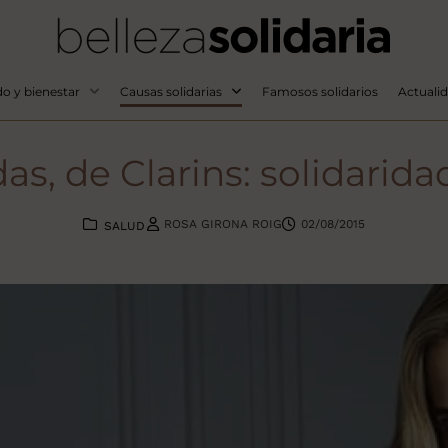
o y bienestar
Causas solidarias
Famosos solidarios
Actuali
das, de Clarins: solidarid
ROSA GIRONA ROIG
02/08/2015
SALUD