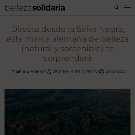
Buscar...
Directa desde la Selva Negra,
esta marca alemana de belleza
(natural y sostenible) te
sorprenderá
CRISTINA MARTÍN FRUTOS
24/05/2023
MEDIOAMBIENTE