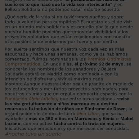
sueño es lo que hace que la vida sea interesante
” y en
Belleza Solidaria no podemos estar más de acuerdo.
¿Qué sería de la vida si no tuviéramos sueños y sobre
todo la voluntad para cumplirlos? El nuestro es el de vivir
en un mundo más solidario y es por ello por lo que desde
nuestra humilde posición queremos dar visibilidad a los
proyectos solidarios que están relacionados con nuestra
otra pasión: la de cuidarnos por fuera y por dentro.
Por suerte sentimos que nuestra voz cada vez es más
escuchada y hace unas semanas, como ya os habíamos
comentado, fuimos nominados a los
Premios Optimistas
Comprometidos
. En unos días,
el próximo 22 de mayo
, se
conocerán los nombres de los ganadores y Belleza
Solidaria estará en Madrid como nominada y con la
intención de disfrutar y vivir al máximo cada
instante.Aunque nuestra labor sea un granito en medio de
los estupendos y meritorios proyectos nominados, para
nosotros es más que un orgullo compartir espacio con la
Fundación
Alain Afflelou
, que entre otras acciones
revisa
la vista gratuitamente a niños marroquíes o destina
recursos a la inclusión de niños con Síndrome de Down
; la
organización sin ánimo de lucro
Idea Libre
, que ya ha
ayudado a
más de 360 niños en Marruecos y Kenia
o
Mabel
Lozano
, con su activa
lucha contra la trata de mujeres
.
Iniciativas que emocionan y que merecen ser conocidas.
Anoche tuve un sueño