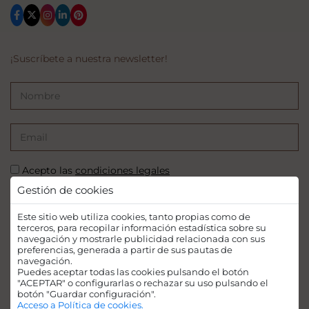
¡Suscríbete a nuestra newsletter!
Acepto las
condiciones legales
Gestión de cookies
SUSCRIBIRSE
Este sitio web utiliza cookies, tanto propias como de
terceros, para recopilar información estadística sobre su
navegación y mostrarle publicidad relacionada con sus
preferencias, generada a partir de sus pautas de
navegación.
Puedes aceptar todas las cookies pulsando el botón
Financiado por la Unión Europea - NextGenerationEU. Sin embargo, los
"ACEPTAR" o configurarlas o rechazar su uso pulsando el
puntos de vista y las opiniones expresadas son únicamente los del autor o
botón "Guardar configuración".
autores y no reflejan necesariamente los de la Unión Europea o la Comisión
Acceso a Política de cookies.