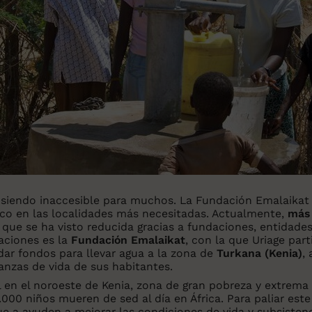
 siendo inaccesible para muchos. La Fundación Emalaika
co en las localidades más necesitadas. Actualmente,
más 
a que se ha visto reducida gracias a fundaciones, entidad
aciones es la
Fundación Emalaikat
, con la que Uriage par
udar fondos para llevar agua a la zona de
Turkana (Kenia)
,
nzas de vida de sus habitantes.
 en el noroeste de Kenia, zona de gran pobreza y extrema 
000 niños mueren de sed al día en África. Para paliar este
e a ayuden a mejorar las condiciones de vida y subsisten