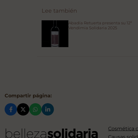
Lee también
Abadía Retuerta presenta su 12ª
Vendimia Solidaria 2025
Compartir página:
Cosmética 
Causas solid