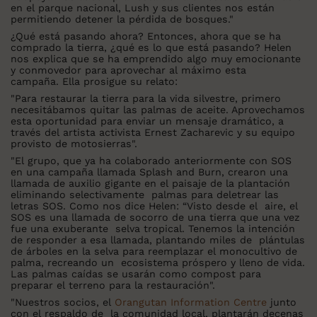
en el parque nacional, Lush y sus clientes nos están
permitiendo detener la pérdida de bosques."
¿Qué está pasando ahora? Entonces, ahora que se ha
comprado la tierra, ¿qué es lo que está pasando? Helen
nos explica que se ha emprendido algo muy emocionante
y conmovedor para aprovechar al máximo esta
campaña. Ella prosigue su relato:
"Para restaurar la tierra para la vida silvestre, primero
necesitábamos quitar las palmas de aceite. Aprovechamos
esta oportunidad para enviar un mensaje dramático, a
través del artista activista Ernest Zacharevic y su equipo
provisto de motosierras".
"El grupo, que ya ha colaborado anteriormente con SOS
en una campaña llamada Splash and Burn, crearon una
llamada de auxilio gigante en el paisaje de la plantación
eliminando selectivamente palmas para deletrear las
letras SOS. Como nos dice Helen: “Visto desde el aire, el
SOS es una llamada de socorro de una tierra que una vez
fue una exuberante selva tropical. Tenemos la intención
de responder a esa llamada, plantando miles de plántulas
de árboles en la selva para reemplazar el monocultivo de
palma, recreando un ecosistema próspero y lleno de vida.
Las palmas caídas se usarán como compost para
preparar el terreno para la restauración".
"Nuestros socios, el
Orangutan Information Centre
junto
con el respaldo de la comunidad local, plantarán decenas