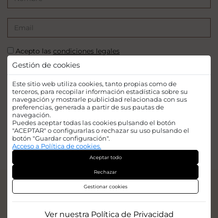
Acepto las
condiciones legales
Gestión de cookies
SUSCRIBIRSE
Este sitio web utiliza cookies, tanto propias como de
terceros, para recopilar información estadística sobre su
navegación y mostrarle publicidad relacionada con sus
preferencias, generada a partir de sus pautas de
navegación.
Puedes aceptar todas las cookies pulsando el botón
Financiado por la Unión Europea - NextGenerationEU. Sin embargo, los
"ACEPTAR" o configurarlas o rechazar su uso pulsando el
puntos de vista y las opiniones expresadas son únicamente los del autor o
botón "Guardar configuración".
autores y no reflejan necesariamente los de la Unión Europea o la Comisión
Acceso a Política de cookies.
Europea. Ni la Unión Europea ni la Comisión Europea pueden ser
Aceptar todo
consideradas responsables de las mismas.
Rechazar
© 2026
Iridian Web Engine
Gestionar cookies
Aviso legal
Política de privacidad
Ver nuestra Política de Privacidad