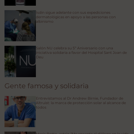
Isdin sigue adelante con sus expediciones
dermatológicas en apoyo a las personas con
albinismo
Salón NU celebra su 5º Aniversario con una
iniciativa solidaria a favor del Hospital Sant Joan de
Deu
Gente famosa y solidaria
Entrevistamos al Dr Andrew Birnie, Fundador de
Altruist: la marca de protección solar al alcance de
todos
María Botto, actriz: "Me encanta el diálogo en la vida,