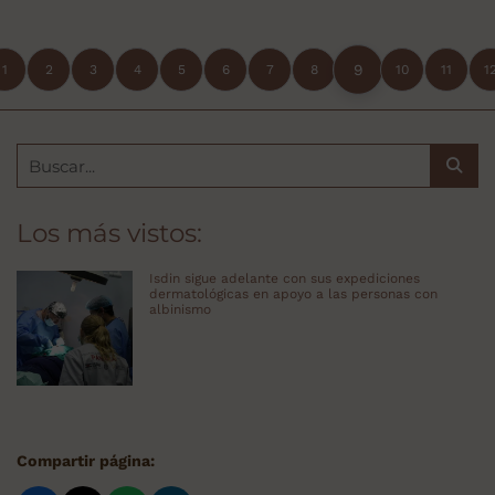
9
1
2
3
4
5
6
7
8
10
11
1
Los más vistos:
Isdin sigue adelante con sus expediciones
dermatológicas en apoyo a las personas con
albinismo
Compartir página: