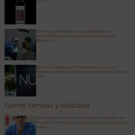
Isdin sigue adelante con sus expediciones
dermatológicas en apoyo a las personas con
albinismo
Salón NU celebra su 5º Aniversario con una
iniciativa solidaria a favor del Hospital Sant Joan de
Deu
Gente famosa y solidaria
Entrevistamos al Dr Andrew Birnie, Fundador de
Altruist: la marca de protección solar al alcance de
todos