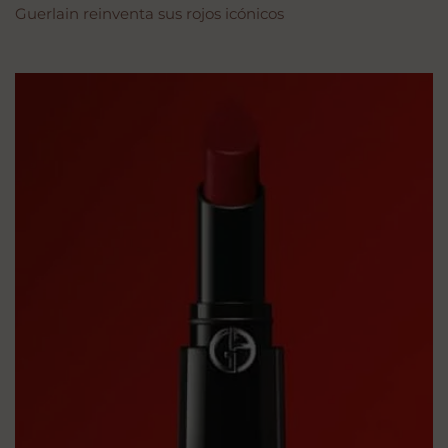
Guerlain reinventa sus rojos icónicos