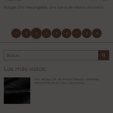
Rouge Dior Recargable, una barra de labios visionaria
3
1
2
4
5
6
7
8
9
Los más vistos:
Con Vertigo Lift de Armani Beauty: pestañas
seductoras de la raíz a las puntas