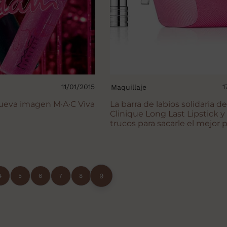
11/01/2015
1
Maquillaje
nueva imagen M·A·C Viva
La barra de labios solidaria de
Clinique Long Last Lipstick y 
trucos para sacarle el mejor 
9
4
5
6
7
8