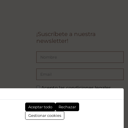
¡Suscríbete a nuestra
newsletter!
Acepto las
condiciones legales
SUSCRIBIRSE
Aceptar todo
Rechazar
pea - NextGenerationEU. Sin embargo, los puntos de vista y las
Gestionar cookies
mente los del autor o autores y no reflejan necesariamente los de
 Europea. Ni la Unión Europea ni la Comisión Europea pueden ser