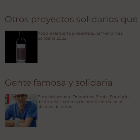
Otros proyectos solidarios que
Abadía Retuerta presenta su 12ª Vendimia
Solidaria 2025
Gente famosa y solidaria
Entrevistamos al Dr Andrew Birnie, Fundador
de Altruist: la marca de protección solar al
alcance de todos