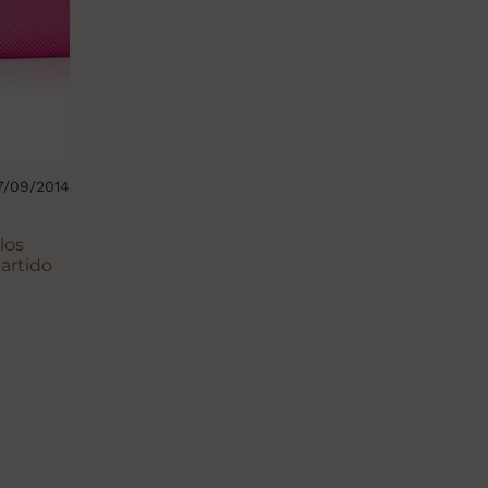
7/09/2014
los
partido