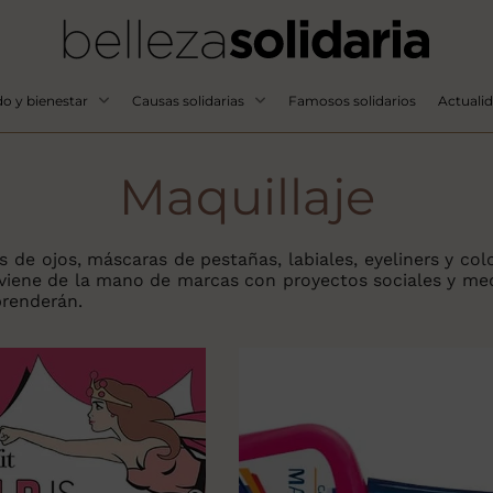
o y bienestar
Causas solidarias
Famosos solidarios
Actuali
Maquillaje
s de ojos, máscaras de pestañas, labiales, eyeliners y col
viene de la mano de marcas con proyectos sociales y med
renderán.