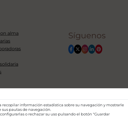
con alma
Síguenos
arias
boradoras
 solidaria
s
ra recopilar información estadística sobre su navegación y mostrarle
de sus pautas de navegación.
configurarlas o rechazar su uso pulsando el botón "Guardar
Financiado por la Unión Euro
opiniones expresadas son única
la Unión Europea o la Comisión