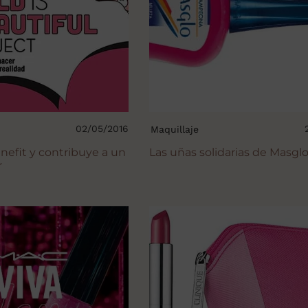
02/05/2016
Maquillaje
nefit y contribuye a un
Las uñas solidarias de Masgl
r