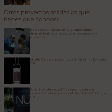
Otros proyectos solidarios que
tienes que conocer
Isdin sigue adelante con sus expediciones
dermatológicas en apoyo a las personas con
albinismo
Abadía Retuerta presenta su 12ª Vendimia Solidaria
2025
Salón NU celebra su 5º Aniversario con una
iniciativa solidaria a favor del Hospital Sant Joan de
Deu