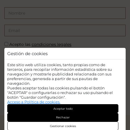
Acepto las
condiciones legales
Gestión de cookies
SUSCRIBIRSE
Este sitio web utiliza cookies, tanto propias como de
terceros, para recopilar información estadística sobre su
navegación y mostrarle publicidad relacionada con sus
preferencias, generada a partir de sus pautas de
navegación.
Puedes aceptar todas las cookies pulsando el botón
Financiado por la Unión Europea - NextGenerationEU. Sin embargo, los
"ACEPTAR" o configurarlas o rechazar su uso pulsando el
puntos de vista y las opiniones expresadas son únicamente los del autor o
botón "Guardar configuración".
autores y no reflejan necesariamente los de la Unión Europea o la Comisión
Acceso a Política de cookies.
Europea. Ni la Unión Europea ni la Comisión Europea pueden ser
Aceptar todo
consideradas responsables de las mismas.
Rechazar
© 2026
Iridian Web Engine
Gestionar cookies