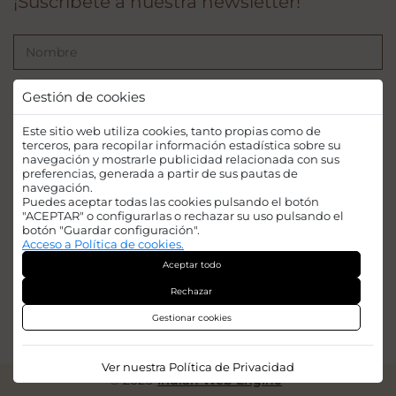
¡Suscríbete a nuestra newsletter!
Gestión de cookies
Este sitio web utiliza cookies, tanto propias como de
terceros, para recopilar información estadística sobre su
Acepto las
condiciones legales
navegación y mostrarle publicidad relacionada con sus
preferencias, generada a partir de sus pautas de
SUSCRIBIRSE
navegación.
Puedes aceptar todas las cookies pulsando el botón
"ACEPTAR" o configurarlas o rechazar su uso pulsando el
botón "Guardar configuración".
Acceso a Política de cookies.
Aceptar todo
Financiado por la Unión Europea - NextGenerationEU. Sin embargo, los
Rechazar
puntos de vista y las opiniones expresadas son únicamente los del autor o
autores y no reflejan necesariamente los de la Unión Europea o la Comisión
Gestionar cookies
Europea. Ni la Unión Europea ni la Comisión Europea pueden ser
consideradas responsables de las mismas.
Ver nuestra Política de Privacidad
© 2026
Iridian Web Engine