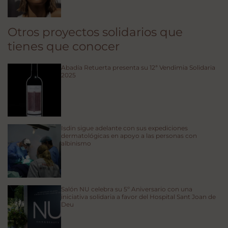
Otros proyectos solidarios que
tienes que conocer
Abadía Retuerta presenta su 12ª Vendimia Solidaria
2025
Isdin sigue adelante con sus expediciones
dermatológicas en apoyo a las personas con
albinismo
Salón NU celebra su 5º Aniversario con una
iniciativa solidaria a favor del Hospital Sant Joan de
Deu